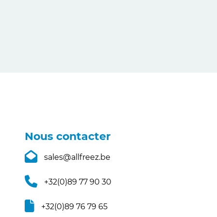
Nous contacter
sales@allfreez.be
+32(0)89 77 90 30
+32(0)89 76 79 65