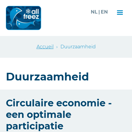
Aller
NL
EN
au
contenu
principal
Fil
Accueil
›
Duurzaamheid
d'Ariane
Duurzaamheid
Circulaire economie -
een optimale
participatie