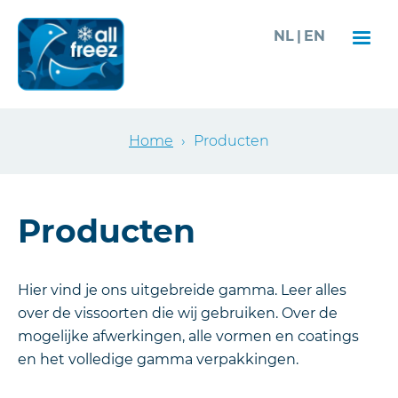
Overslaan
NL
EN
en
naar
de
inhoud
Kruimelpad
Home
›
Producten
gaan
Producten
Hier vind je ons uitgebreide gamma. Leer alles
over de vissoorten die wij gebruiken. Over de
mogelijke afwerkingen, alle vormen en coatings
en het volledige gamma verpakkingen.