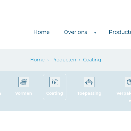
Home
Over ons
Product
Home
›
Producten
›
Coating
n
Vormen
Coating
Toepassing
Verpa