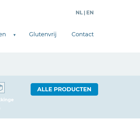
NL
EN
en
Glutenvrij
Contact
ALLE PRODUCTEN
kkinge
n