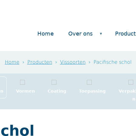
Home
Over ons
Produc
Home
›
Producten
›
Vissoorten
›
Pacifische schol
en
Vormen
Coating
Toepassing
Verpak
n
schol