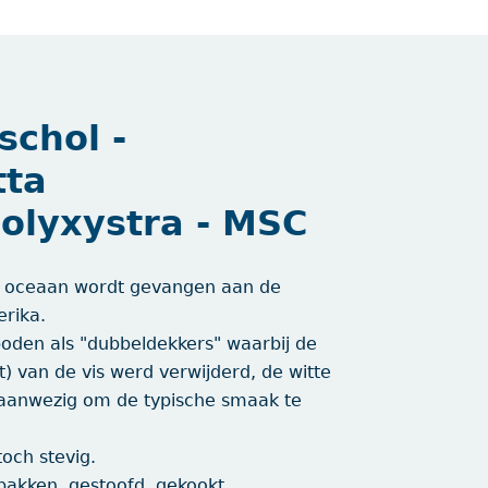
schol -
tta
polyxystra - MSC
te oceaan wordt gevangen aan de
erika.
oden als "dubbeldekkers" waarbij de
) van de vis werd verwijderd, de witte
 aanwezig om de typische smaak te
toch stevig.
bakken, gestoofd, gekookt,