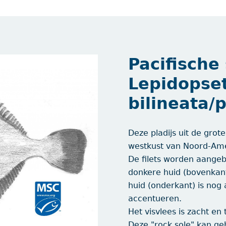
Pacifische 
Lepidopse
bilineata/
Deze pladijs uit de gro
westkust van Noord-Am
De filets worden aangeb
donkere huid (bovenkant
huid (onderkant) is nog
accentueren.
Het visvlees is zacht en 
Deze "rock sole" kan ge