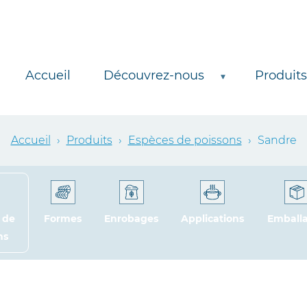
Accueil
Découvrez-nous
Produits
Accueil
›
Produits
›
Espèces de poissons
›
Sandre
 de
Formes
Enrobages
Applications
Emball
ns