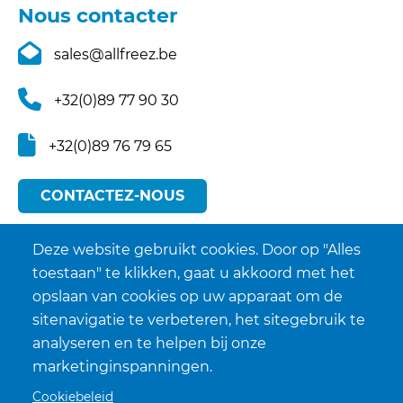
Nous contacter
sales@allfreez.be
+32(0)89 77 90 30
+32(0)89 76 79 65
CONTACTEZ-NOUS
Deze website gebruikt cookies. Door op "Alles
toestaan" te klikken, gaat u akkoord met het
opslaan van cookies op uw apparaat om de
sitenavigatie te verbeteren, het sitegebruik te
analyseren en te helpen bij onze
marketinginspanningen.
Cookiebeleid