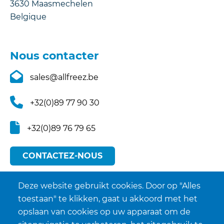
3630
Maasmechelen
Belgique
Nous contacter
sales@allfreez.be
+32(0)89 77 90 30
+32(0)89 76 79 65
CONTACTEZ-NOUS
Deze website gebruikt cookies. Door op "Alles
toestaan" te klikken, gaat u akkoord met het
opslaan van cookies op uw apparaat om de